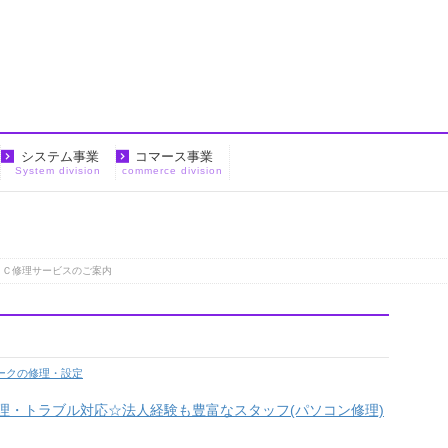
システム事業
コマース事業
System division
commerce division
ＰＣ修理サービスのご案内
ークの修理・設定
修理・トラブル対応☆法人経験も豊富なスタッフ(パソコン修理)