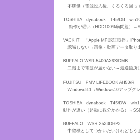
不稼働（電源投入後、くるくる回って
TOSHIBA dynabook T45/DB win1
動作が遅い（HDD100%病問題）→S
VACKIIT 「Apple MFi認証取得」iPh
認識しない→画像・動画データ取り出
BUFFALO WSR-5400AX6S/DMB
二階まで電波が届かない→最適箇所
FUJITSU FMV LIFEBOOK AH53/R
Windows8.1→Windows10アップ
TOSHIBA dynabook T45/DW win1
動作が遅い（起動に数分かかる）→SS
BUFFALO WSR-2533DHP3
中継機としてつかいたいけれどもう