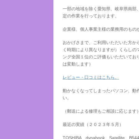
一部の地域を除く愛知県、岐阜県南部
定の作業を行っております。
企業様、個人事業主様の業務用のもの
おかげさまで、ご利用いただいた方か
く時期により異なりますが）くらしの
ング全国１位のご評価もいただいてお
は変動します）
レビュー・口コミはこちら。
動かなくなってしまったパソコン、動
い。
（郵送による修理もご相談に応じます
最近の実績（２０２３年５月）
TOSHIBA dynabook Satellite B54