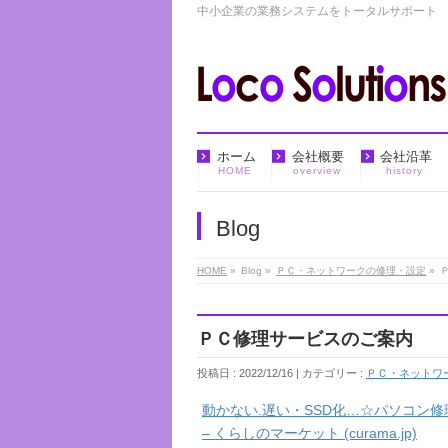
中小企業の業務システムをトータルサポート
ホーム
会社概要
会社沿革
HOME
overview
history
Blog
HOME
»
Blog »
ＰＣ・ネットワークの修理・設定
»
ＰＣ修理サービスのご案内
投稿日 : 2022/12/16 | カテゴリー :
ＰＣ・ネットワ
動かない.遅い・SSD化…☆パソコン
– くらしのマーケット (curama.jp)