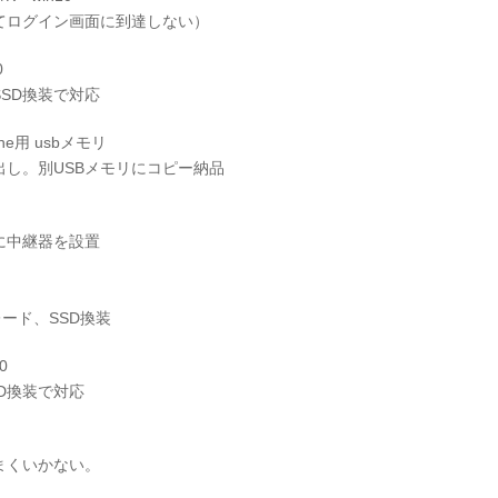
ログイン画面に到達しない）
0
SD換装で対応
one用 usbメモリ
し。別USBメモリにコピー納品
に中継器を設置
グレード、SSD換装
0
D換装で対応
まくいかない。