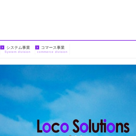
システム事業
コマース事業
System division
commerce division